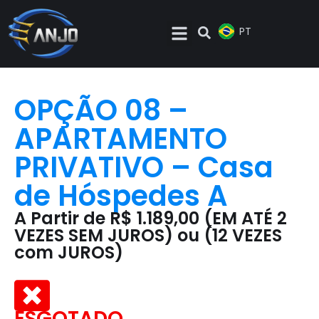
EN
PT
ES
OPÇÃO 08 –
APARTAMENTO
PRIVATIVO – Casa
de Hóspedes A
A Partir de R$ 1.189,00 (EM ATÉ 2
VEZES SEM JUROS) ou (12 VEZES
com JUROS)
ESGOTADO