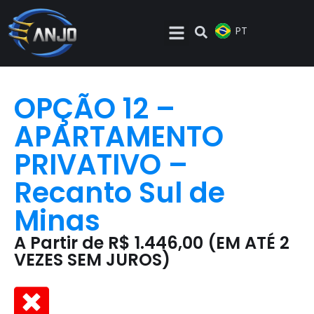
EN
PT
ES
OPÇÃO 12 –
APARTAMENTO
PRIVATIVO –
Recanto Sul de
Minas
A Partir de R$ 1.446,00 (EM ATÉ 2
VEZES SEM JUROS)