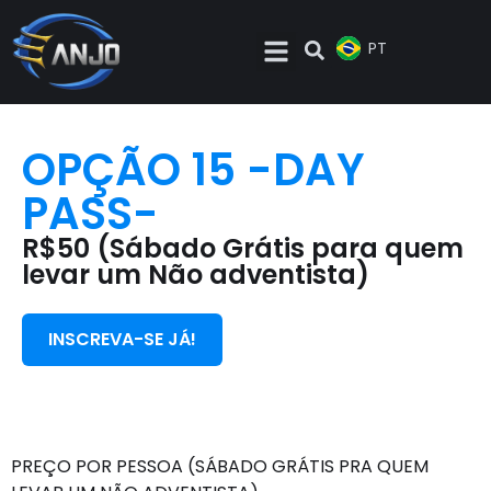
EN
PT
ES
OPÇÃO 15 -DAY
PASS-
R$50 (Sábado Grátis para quem
levar um Não adventista)
INSCREVA-SE JÁ!
PREÇO POR PESSOA (SÁBADO GRÁTIS PRA QUEM